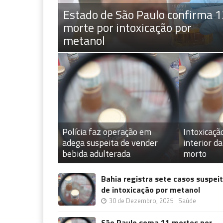
Estado de São Paulo confirma 1
morte por intoxicação por
metanol
Polícia faz operação em
Intoxicaçã
adega suspeita de vender
interior d
bebida adulterada
morto
Bahia registra sete casos suspei
de intoxicação por metanol
30 de Dezembro, 2025
Saúde
São Paulo soma 11 mortes por