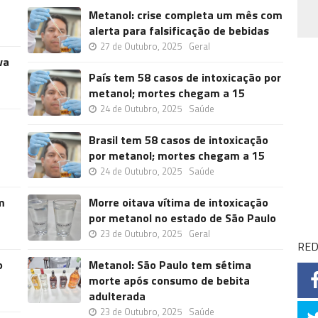
Metanol: crise completa um mês com
alerta para falsificação de bebidas
27 de Outubro, 2025
Geral
va
País tem 58 casos de intoxicação por
metanol; mortes chegam a 15
24 de Outubro, 2025
Saúde
Brasil tem 58 casos de intoxicação
por metanol; mortes chegam a 15
24 de Outubro, 2025
Saúde
m
Morre oitava vítima de intoxicação
por metanol no estado de São Paulo
23 de Outubro, 2025
Geral
RED
o
Metanol: São Paulo tem sétima
morte após consumo de bebita
adulterada
23 de Outubro, 2025
Saúde