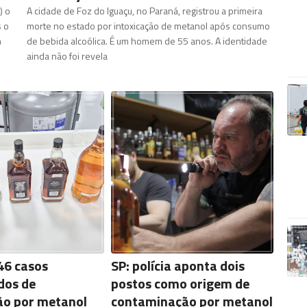
) o
A cidade de Foz do Iguaçu, no Paraná, registrou a primeira
s o
morte no estado por intoxicação de metanol após consumo
m
de bebida alcoólica. É um homem de 55 anos. A identidade
ainda não foi revela
46 casos
SP: polícia aponta dois
dos de
postos como origem de
ão por metanol
contaminação por metanol