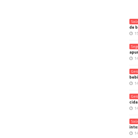
Saú
de b
1
Seg
apur
1
Gera
bebi
1
Gera
cida
1
Saú
into
1