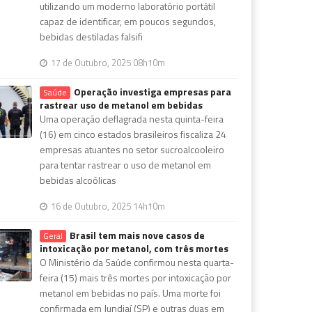
utilizando um moderno laboratório portátil
capaz de identificar, em poucos segundos,
bebidas destiladas falsifi
17 de Outubro, 2025 08h10m
Operação investiga empresas para
Saúde
rastrear uso de metanol em bebidas
Uma operação deflagrada nesta quinta-feira
(16) em cinco estados brasileiros fiscaliza 24
empresas atuantes no setor sucroalcooleiro
para tentar rastrear o uso de metanol em
bebidas alcoólicas
16 de Outubro, 2025 14h10m
Brasil tem mais nove casos de
Geral
intoxicação por metanol, com três mortes
O Ministério da Saúde confirmou nesta quarta-
feira (15) mais três mortes por intoxicação por
metanol em bebidas no país. Uma morte foi
confirmada em Jundiaí (SP) e outras duas em