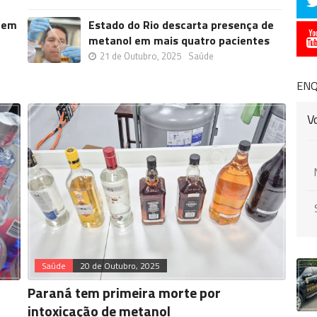
s em
Estado do Rio descarta presença de
metanol em mais quatro pacientes
21 de Outubro, 2025
Saúde
EN
V
Saúde
20 de Outubro, 2025
Paraná tem primeira morte por
intoxicação de metanol