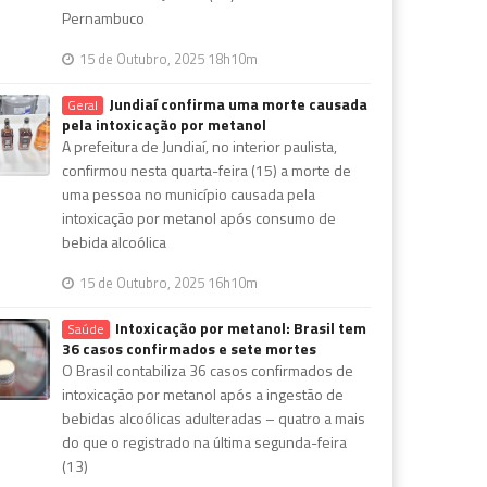
Pernambuco
15 de Outubro, 2025 18h10m
Jundiaí confirma uma morte causada
Geral
pela intoxicação por metanol
A prefeitura de Jundiaí, no interior paulista,
confirmou nesta quarta-feira (15) a morte de
uma pessoa no município causada pela
intoxicação por metanol após consumo de
bebida alcoólica
15 de Outubro, 2025 16h10m
Intoxicação por metanol: Brasil tem
Saúde
36 casos confirmados e sete mortes
O Brasil contabiliza 36 casos confirmados de
intoxicação por metanol após a ingestão de
bebidas alcoólicas adulteradas – quatro a mais
do que o registrado na última segunda-feira
(13)