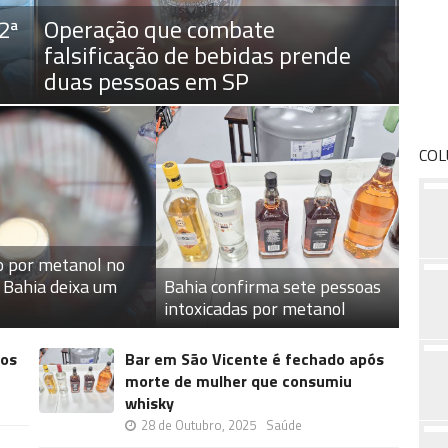
2ª
Operação que combate
falsificação de bebidas prende
duas pessoas em SP
COL
o por metanol no
a Bahia deixa um
Bahia confirma sete pessoas
intoxicadas por metanol
tos
Bar em São Vicente é fechado após
morte de mulher que consumiu
whisky
28 de Outubro, 2025
Saúde