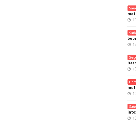
Saú
meta
1
Saú
bebi
1
Seg
Bern
1
Gera
meta
1
Saú
into
1