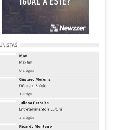
UNISTAS
Max
Max Ian
0 artigos
Gustavo Moreira
Ciência e Saúde
1 artigo
Juliana Ferreira
Entretenimento e Cultura
2 artigos
Ricardo Monteiro