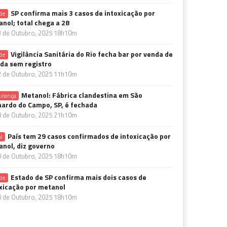
SP confirma mais 3 casos de intoxicação por
de
nol; total chega a 28
3 de Outubro, 2025 18h10m
Vigilância Sanitária do Rio fecha bar por venda de
de
da sem registro
2 de Outubro, 2025 11h10m
Metanol: Fábrica clandestina em São
urança
ardo do Campo, SP, é fechada
0 de Outubro, 2025 21h10m
País tem 29 casos confirmados de intoxicação por
l
nol, diz governo
0 de Outubro, 2025 18h10m
Estado de SP confirma mais dois casos de
de
xicação por metanol
0 de Outubro, 2025 18h10m