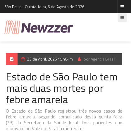
São Paulo,
Quinta-feira, 6 de Agosto de 2026
23 de Abril, 2026 15h04m
por Agência Brasil
Estado de São Paulo tem
mais duas mortes por
febre amarela
O Estado de São Paulo registrou três novos casos de
febre amarela, segundo comunicado desta quinta-feira
(23) da Secretaria da Saúde local. Dois pacientes que
moravam no Vale do Paraíba morreram