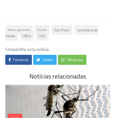
febre amarela
morte
São Paulo
secretaria da
Saúde
UBSs
SUS
Compartilhe esta notícia:
Facebook
Twitter
Whatsapp
Notícias relacionadas
Saúde