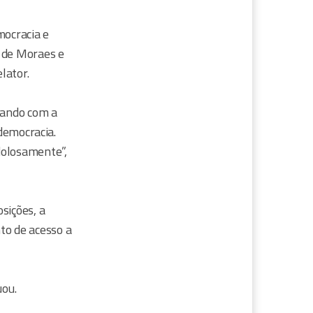
mocracia e
e de Moraes e
lator.
dando com a
 democracia.
dolosamente”,
sições, a
to de acesso a
uou.