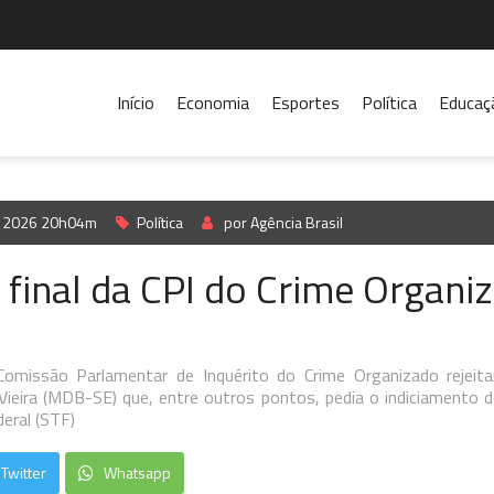
Início
Economia
Esportes
Política
Educaç
l, 2026 20h04m
Política
por Agência Brasil
 final da CPI do Crime Organi
Comissão Parlamentar de Inquérito do Crime Organizado rejeita
Vieira (MDB-SE) que, entre outros pontos, pedia o indiciamento d
eral (STF)
Twitter
Whatsapp