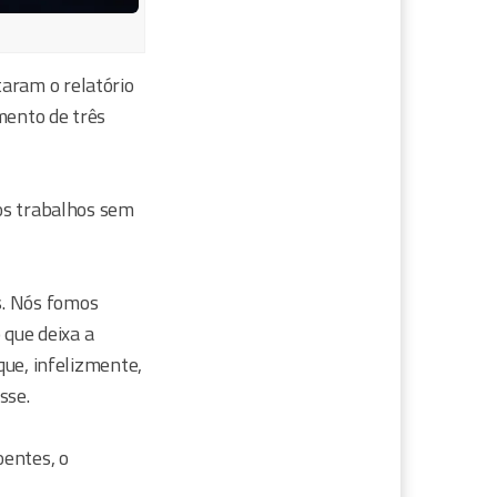
aram o relatório
mento de três
 os trabalhos sem
s. Nós fomos
 que deixa a
que, infelizmente,
sse.
oentes, o