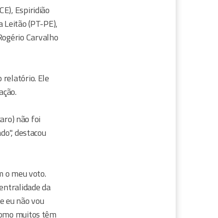
E), Espiridião
a Leitão (PT-PE),
Rogério Carvalho
relatório. Ele
ação.
aro) não foi
ado", destacou
om o meu voto.
centralidade da
ue eu não vou
 como muitos têm