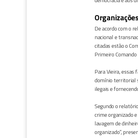
democracia e aos d
Organizações
De acordo com o re
nacional e transnac
citadas estão o Co
Primeiro Comando d
Para Vieira, essas
domínio territorial
ilegais e fornecend
Segundo o relatório
crime organizado e
lavagem de dinheir
organizado”, presen