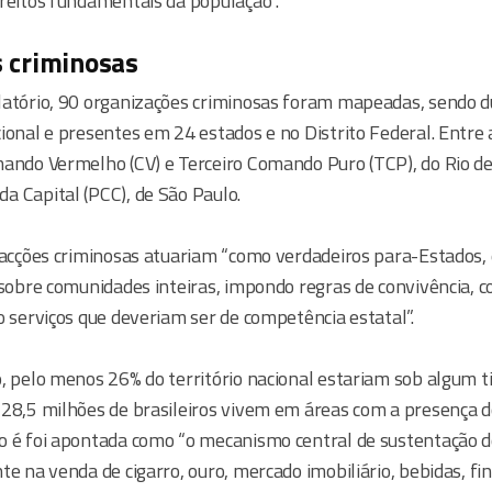
ireitos fundamentais da população”.
 criminosas
latório, 90 organizações criminosas foram mapeadas, sendo 
ional e presentes em 24 estados e no Distrito Federal. Entre
mando Vermelho (CV) e Terceiro Comando Puro (TCP), do Rio de 
a Capital (PCC), de São Paulo.
 facções criminosas atuariam “como verdadeiros para-Estados,
 sobre comunidades inteiras, impondo regras de convivência, 
o serviços que deveriam ser de competência estatal”.
, pelo menos 26% do território nacional estariam sob algum t
 28,5 milhões de brasileiros vivem em áreas com a presença d
o é foi apontada como “o mecanismo central de sustentação d
te na venda de cigarro, ouro, mercado imobiliário, bebidas, fi