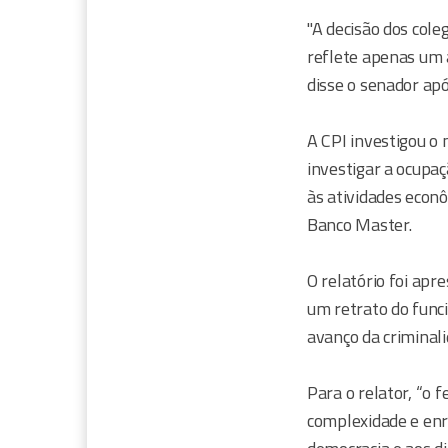
"A decisão dos cole
reflete apenas um 
disse o senador apó
A CPI investigou o 
investigar a ocupaç
às atividades econô
Banco Master.
O relatório foi apr
um retrato do func
avanço da criminali
Para o relator, “o
complexidade e enr