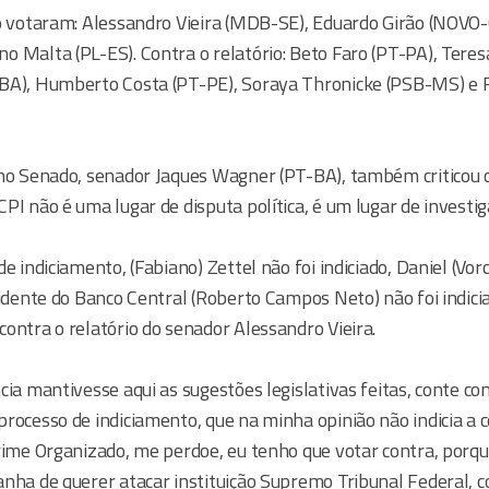
io votaram: Alessandro Vieira (MDB-SE), Eduardo Girão (NOVO-C
 Malta (PL-ES). Contra o relatório: Beto Faro (PT-PA), Teres
BA), Humberto Costa (PT-PE), Soraya Thronicke (PSB-MS) e 
no Senado, senador Jaques Wagner (PT-BA), também criticou o 
PI não é uma lugar de disputa política, é um lugar de investig
e indiciamento, (Fabiano) Zettel não foi indiciado, Daniel (Vorc
sidente do Banco Central (Roberto Campos Neto) não foi indici
ontra o relatório do senador Alessandro Vieira.
cia mantivesse aqui as sugestões legislativas feitas, conte c
rocesso de indiciamento, que na minha opinião não indicia a 
Crime Organizado, me perdoe, eu tenho que votar contra, porq
anha de querer atacar instituição Supremo Tribunal Federal,