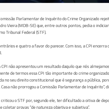
l
Comissão Parlamentar de Inquérito do Crime Organizado rejeit
dro Vieira (MDB-SE) que, entre outros pontos, pedia o indicia
mo Tribunal Federal (STF).
ntrários e quatro a favor do parecer. Com isso, a CPI encerra
l.
a CPI não apresentou um resultado daquilo que nós almejamo
ente de termos essa CPI tão importante do crime organizado
da no seu direito constitucional que é segurança a pública, por
 Casa não prorrogou a Comissão Parlamentar de Inquérito”, di
iticou o STF por, segundo ele, ter dificultado a oitiva de dep
e coletar provas “de natureza objetiva e subjetiva”.