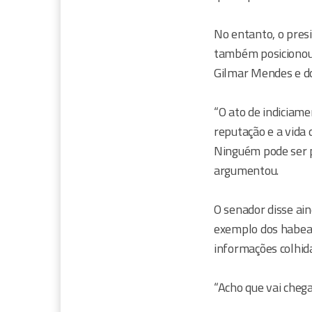
No entanto, o presi
também posicionou-
Gilmar Mendes e do
“O ato de indiciam
reputação e a vida 
Ninguém pode ser p
argumentou.
O senador disse ai
exemplo dos habea
informações colhida
“Acho que vai cheg