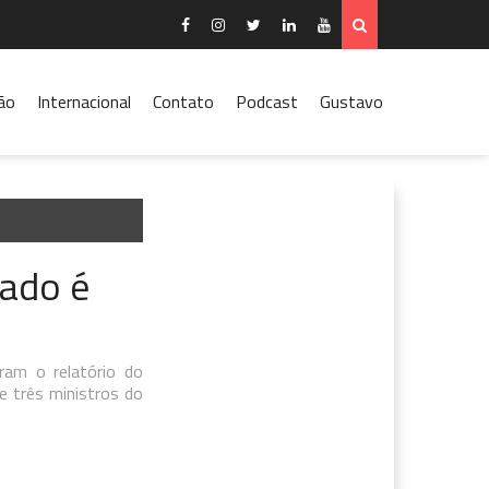
ão
Internacional
Contato
Podcast
Gustavo
zado é
ram o relatório do
e três ministros do