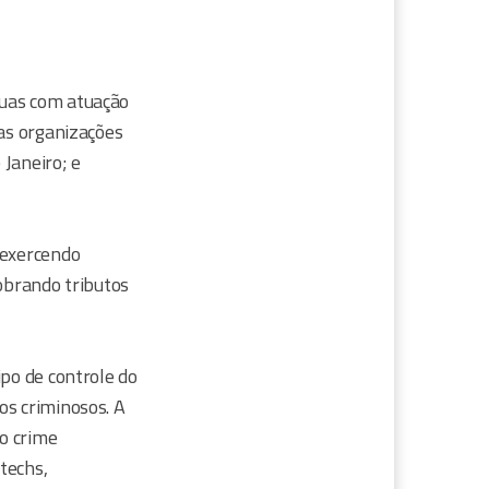
duas com atuação
 as organizações
Janeiro; e
 exercendo
cobrando tributos
ipo de controle do
os criminosos. A
o crime
ntechs,