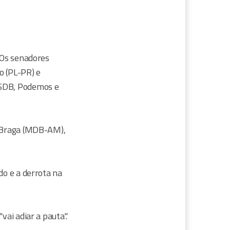
. Os senadores
o (PL-PR) e
PSDB, Podemos e
o Braga (MDB-AM),
do e a derrota na
vai adiar a pauta".