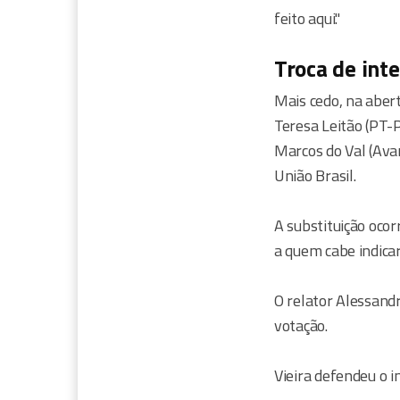
feito aqui."
Troca de int
Mais cedo, na abert
Teresa Leitão (PT-
Marcos do Val (Ava
União Brasil.
A substituição oco
a quem cabe indicar
O relator Alessandr
votação.
Vieira defendeu o i