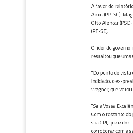
A favor do relatór
Amin (PP-SC), Magno
Otto Alencar (PSD-
(PT-SE).
O líder do governo 
ressaltou que uma C
"Do ponto de vista d
indiciado, o ex-pre
Wagner, que votou c
"Se a Vossa Excelên
Com o restante do p
sua CPI, que é do 
corroborar com a s