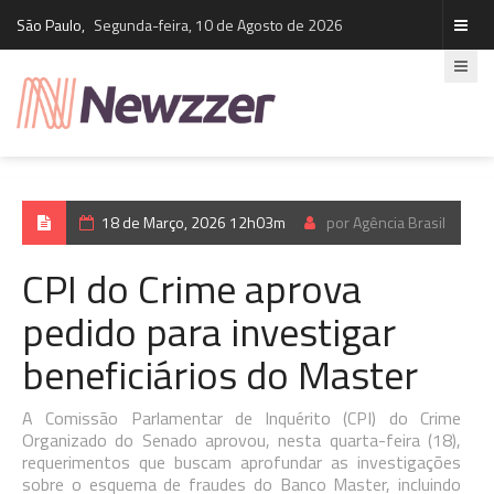
São Paulo,
Segunda-feira, 10 de Agosto de 2026
18 de Março, 2026 12h03m
por Agência Brasil
CPI do Crime aprova
pedido para investigar
beneficiários do Master
A Comissão Parlamentar de Inquérito (CPI) do Crime
Organizado do Senado aprovou, nesta quarta-feira (18),
requerimentos que buscam aprofundar as investigações
sobre o esquema de fraudes do Banco Master, incluindo