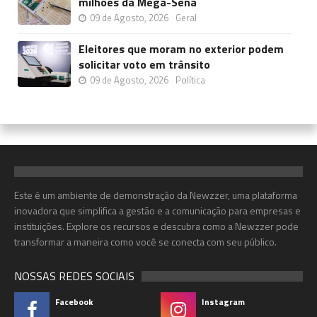
milhões da Mega-Sena
09 de Agosto, 2026
Geral
Eleitores que moram no exterior podem
solicitar voto em trânsito
09 de Agosto, 2026
Política
Este é um ambiente de demonstração da Newzzer, uma plataforma
inovadora que simplifica a gestão e a comunicação para empresas e
instituições. Explore os recursos e descubra como a Newzzer pode
transformar a maneira como você se conecta com seu público.
NOSSAS REDES SOCIAIS
Facebook
Instagram