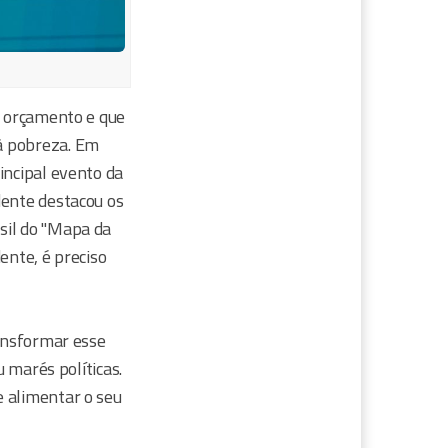
o orçamento e que
à pobreza. Em
incipal evento da
dente destacou os
sil do "Mapa da
ente, é preciso
ransformar esse
u marés políticas.
e alimentar o seu