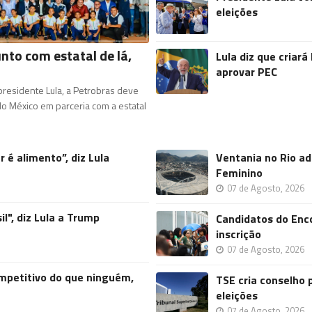
eleições
nto com estatal de lá,
Lula diz que criar
aprovar PEC
residente Lula, a Petrobras deve
o México em parceria com a estatal
 é alimento”, diz Lula
Ventania no Rio ad
Feminino
07 de Agosto, 2026
l", diz Lula a Trump
Candidatos do Enc
inscrição
07 de Agosto, 2026
mpetitivo do que ninguém,
TSE cria conselho 
eleições
07 de Agosto, 2026