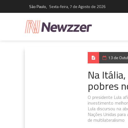
São Paulo,
Sexta-feira, 7 de Agosto de 2026
13 de Outu
Na Itália,
pobres n
O presidente Lula af
investimento melhor
Lula discursou na a
Nações Unidas para 
de multilateralismo