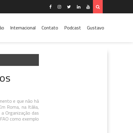
ão
Internacional
Contato
Podcast
Gustavo
 os
amento e que não há
Em Roma, na Itália,
, a Organização das
da FAO como exemplo