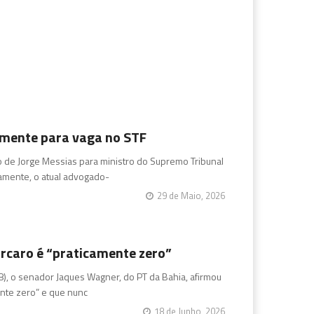
vamente para vaga no STF
 de Jorge Messias para ministro do Supremo Tribunal
vamente, o atual advogado-
29 de Maio, 2026
rcaro é “praticamente zero”
8), o senador Jaques Wagner, do PT da Bahia, afirmou
ente zero” e que nunc
18 de Junho, 2026