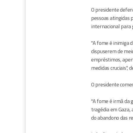
O presidente defen
pessoas atingidas p
internacional para 
"A fome é inimiga d
dispuserem de meio
empréstimos, aperfe
medidas cruciais", d
O presidente comen
"A fome é irmã da g
tragédia em Gaza, 
do abandono das regr