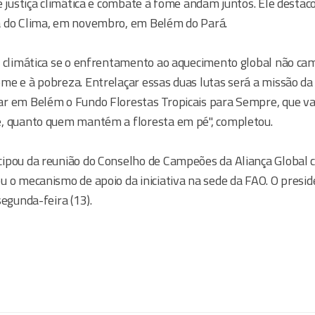
e justiça climática e combate à fome andam juntos. Ele destac
a do Clima, em novembro, em Belém do Pará.
a climática se o enfrentamento ao aquecimento global não cam
me e à pobreza. Entrelaçar essas duas lutas será a missão 
r em Belém o Fundo Florestas Tropicais para Sempre, que v
, quanto quem mantém a floresta em pé", completou.
ipou da reunião do Conselho de Campeões da Aliança Global 
u o mecanismo de apoio da iniciativa na sede da FAO. O presid
segunda-feira (13).