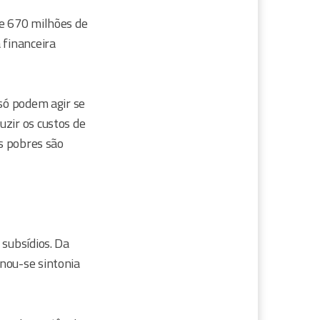
de 670 milhões de
 financeira
 só podem agir se
uzir os custos de
is pobres são
 subsídios. Da
nou-se sintonia