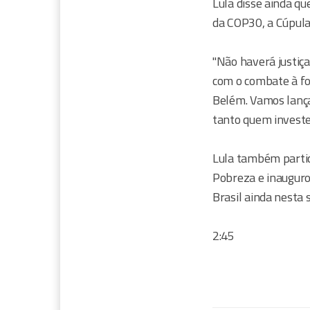
Lula disse ainda qu
da COP30, a Cúpul
"Não haverá justiç
com o combate à fo
Belém. Vamos lança
tanto quem investe
Lula também partic
Pobreza e inauguro
Brasil ainda nesta 
2:45