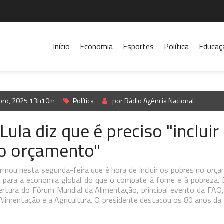
Início
Economia
Esportes
Política
Educaç
bro, 2025 13h10m
Política
por Rádio Agência Nacional
 Lula diz que é preciso "incluir
o orçamento"
irmou nesta segunda-feira que é hora de incluir os pobres no orç
 para a economia global do que o combate à fome e à pobreza. 
bertura do Fórum Mundial da Alimentação, principal evento da FAO
Alimentação e a Agricultura. O presidente destacou os 80 anos 