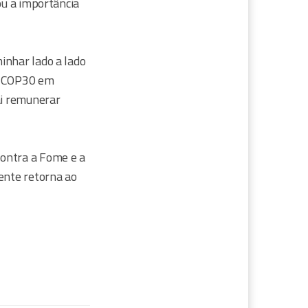
ou a importância
inhar lado a lado
da COP30 em
ai remunerar
contra a Fome e a
ente retorna ao