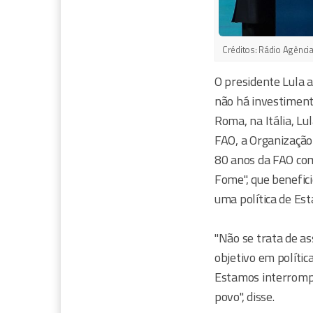
Créditos:
Rádio Agência
O presidente Lula 
não há investiment
Roma, na Itália, Lu
FAO, a Organização
80 anos da FAO com
Fome", que benefici
uma política de Es
"Não se trata de as
objetivo em polític
Estamos interrompe
povo", disse.