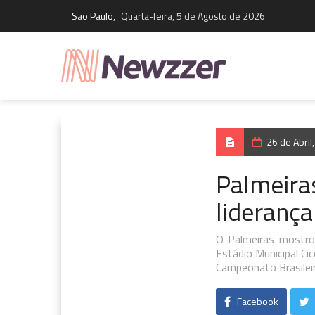
São Paulo,
Quarta-feira, 5 de Agosto de 2026
26 de Abri
Palmeira
liderança
O Palmeiras mostrou
Estádio Municipal Cí
Campeonato Brasilei
Facebook