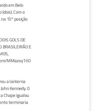
uando em Belo
 (dois). Com o
 na 15ª posição
DOIS GOLS DE
O BRASILEIRÃO E
MOS,
om/MMazoy1IIO
rou a lanterna
 John Kennedy. O
 a Chape igualou
ronto terminaria