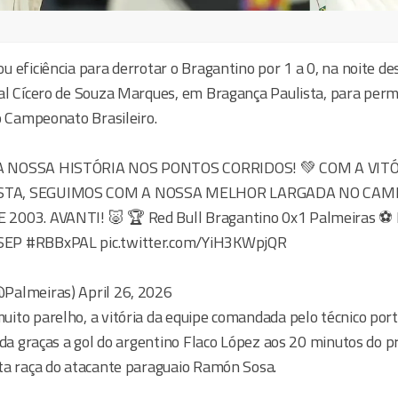
l
 eficiência para derrotar o Bragantino por 1 a 0, na noite de
al Cícero de Souza Marques, em Bragança Paulista, para per
o Campeonato Brasileiro.
A NOSSA HISTÓRIA NOS PONTOS CORRIDOS! 💚 COM A VIT
STA, SEGUIMOS COM A NOSSA MELHOR LARGADA NO CA
2003. AVANTI! 🐷 🏆 Red Bull Bragantino 0x1 Palmeiras ⚽ 
EP #RBBxPAL pic.twitter.com/YiH3KWpjQR
Palmeiras) April 26, 2026
ito parelho, a vitória da equipe comandada pelo técnico por
ida graças a gol do argentino Flaco López aos 20 minutos do 
ta raça do atacante paraguaio Ramón Sosa.