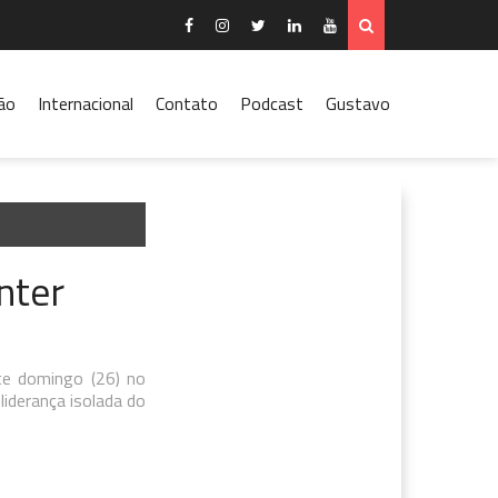
ão
Internacional
Contato
Podcast
Gustavo
nter
ste domingo (26) no
iderança isolada do