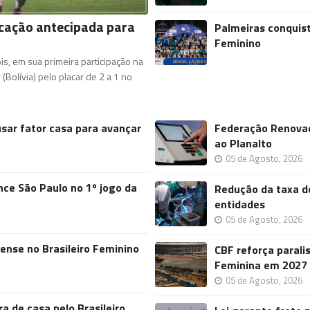
ficação antecipada para
Palmeiras conquist
Feminino
ois, em sua primeira participação na
Bolívia) pelo placar de 2 a 1 no
sar fator casa para avançar
Federação Renovaç
ao Planalto
05 de Agosto, 2026
nce São Paulo no 1º jogo da
Redução da taxa de
entidades
05 de Agosto, 2026
nse no Brasileiro Feminino
CBF reforça paral
Feminina em 2027
05 de Agosto, 2026
a de casa pelo Brasileiro