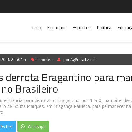
Início
Economia
Esportes
Política
Educaç
l, 2026 22h04m
Esportes
por Agência Brasil
s derrota Bragantino para ma
 no Brasileiro
 eficiência para derrotar o Bragantino por 1 a 0, na noite de
cero de Souza Marques, em Bragança Paulista, para permanecer na l
ro
Twitter
Whatsapp