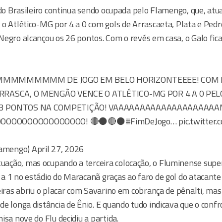
a do Brasileiro continua sendo ocupada pelo Flamengo, que, at
o Atlético-MG por 4 a 0 com gols de Arrascaeta, Plata e Pedro
Negro alcançou os 26 pontos. Com o revés em casa, o Galo fica
IIMMMMMMMMMM DE JOGO EM BELO HORIZONTEEEE! COM 
ARRASCA, O MENGÃO VENCE O ATLÉTICO-MG POR 4 A 0 PEL
 3 PONTOS NA COMPETIÇÃO! VAAAAAAAAAAAAAAAAAAAA
OOOOOOOOOOOOOOO! 🔴⚫🔴⚫#FimDeJogo… pic.twitter.c
mengo) April 27, 2026
ção, mas ocupando a terceira colocação, o Fluminense supe
a 1 no estádio do Maracanã graças ao faro de gol do atacante
eiras abriu o placar com Savarino em cobrança de pênalti, mas
e longa distância de Ênio. E quando tudo indicava que o conf
isa nove do Flu decidiu a partida.