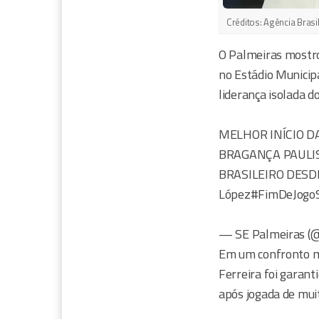
Créditos:
Agência Brasi
O Palmeiras mostrou
no Estádio Municip
liderança isolada d
MELHOR INÍCIO D
BRAGANÇA PAULI
BRASILEIRO DESDE 
López#FimDeJogoS
— SE Palmeiras (@
Em um confronto mu
Ferreira foi garant
após jogada de mui