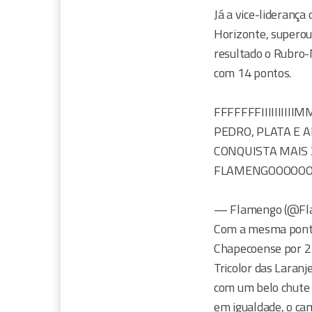
Já a vice-lideranç
Horizonte, superou 
resultado o Rubro-
com 14 pontos.
FFFFFFFIIIIIIII
PEDRO, PLATA E 
CONQUISTA MAIS
FLAMENGOOOOOOO
— Flamengo (@Fla
Com a mesma pontua
Chapecoense por 2 
Tricolor das Laranj
com um belo chute d
em igualdade, o cam