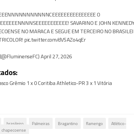
EEEENNNNNNNNNNNCEEEEEEEEEEEEEEE O
EEEEEENNNNSEEEEEEEEEEE! SAVARINO E JOHN KENNEDY
COENSE NO MARACA E SEGUE EM TERCEIRO NO BRASILEI
COLOR! pic.twitter.com/dV5AZo4qEr
 (@FluminenseFC) April 27, 2026
tados:
asco Grêmio 1 x 0 Coritiba Athletico-PR 3 x 1 Vitória
brasileiro
Palmeiras
Bragantino
flamengo
Atlético-
chapecoense