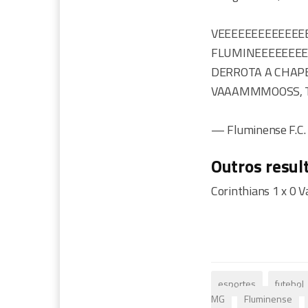
VEEEEEEEEEEEE
FLUMINEEEEEEEE
DERROTA A CHAPE
VAAAMMMOOSS, TRI
— Fluminense F.C.
Outros resul
Corinthians 1 x 0 V
esportes
futebol
MG
Fluminense