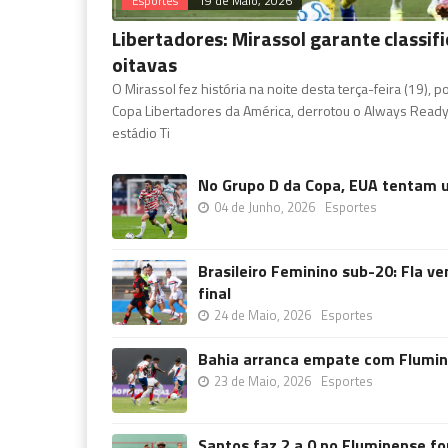
Esportes
19 de Maio, 2026
Libertadores: Mirassol garante classi
oitavas
O Mirassol fez história na noite desta terça-feira (19), p
Copa Libertadores da América, derrotou o Always Ready (
estádio Ti
No Grupo D da Copa, EUA tentam u
04 de Junho, 2026
Esportes
Brasileiro Feminino sub-20: Fla ve
final
24 de Maio, 2026
Esportes
Bahia arranca empate com Flumine
23 de Maio, 2026
Esportes
Santos faz 2 a 0 no Fluminense for