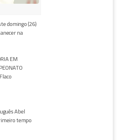
ste domingo (26)
manecer na
ÓRIA EM
MPEONATO
Flaco
tuguês Abel
primeiro tempo