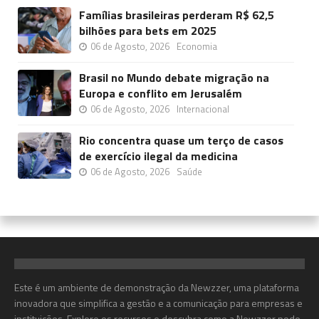
Famílias brasileiras perderam R$ 62,5
bilhões para bets em 2025
06 de Agosto, 2026
Economia
Brasil no Mundo debate migração na
Europa e conflito em Jerusalém
06 de Agosto, 2026
Internacional
Rio concentra quase um terço de casos
de exercício ilegal da medicina
06 de Agosto, 2026
Saúde
Este é um ambiente de demonstração da Newzzer, uma plataforma
inovadora que simplifica a gestão e a comunicação para empresas e
instituições. Explore os recursos e descubra como a Newzzer pode