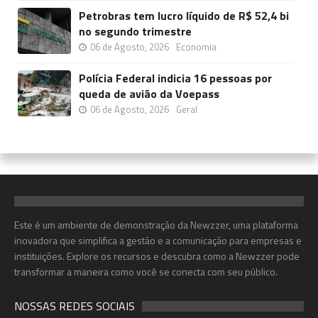
Petrobras tem lucro líquido de R$ 52,4 bi
no segundo trimestre
06 de Agosto, 2026
Economia
Polícia Federal indicia 16 pessoas por
queda de avião da Voepass
06 de Agosto, 2026
Geral
Este é um ambiente de demonstração da Newzzer, uma plataforma
inovadora que simplifica a gestão e a comunicação para empresas e
instituições. Explore os recursos e descubra como a Newzzer pode
transformar a maneira como você se conecta com seu público.
NOSSAS REDES SOCIAIS