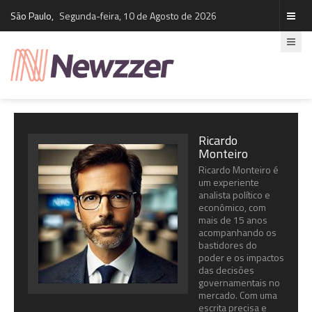
São Paulo,
Segunda-feira, 10 de Agosto de 2026
Ricardo
Monteiro
Ricardo Monteiro é
um experiente
analista político e
econômico, com
mais de 15 anos
acompanhando os
bastidores do
poder e os impactos
das decisões
governamentais no
mercado. Com uma
escrita precisa e