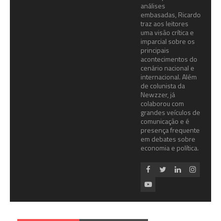
análises
embasadas, Ricardo
traz aos leitores
uma visão crítica e
imparcial sobre os
principais
acontecimentos do
cenário nacional e
internacional. Além
de colunista da
Newzzer, já
colaborou com
grandes veículos de
comunicação e é
presença frequente
em debates sobre
economia e política.